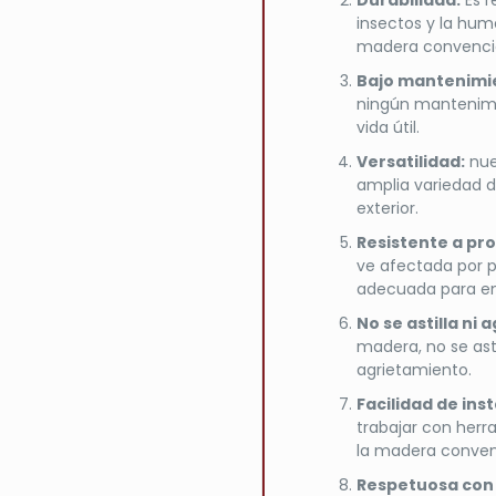
Durabilidad:
Es r
insectos y la hum
madera convenci
Bajo mantenimi
ningún mantenimie
vida útil.
Versatilidad:
nues
amplia variedad d
exterior.
Resistente a pr
ve afectada por p
adecuada para ent
No se astilla ni a
madera, no se ast
agrietamiento.
Facilidad de inst
trabajar con herra
la madera conven
Respetuosa con 