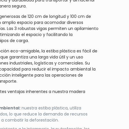
ncia y durabilidad para transportar y almacenar
nera segura.
generosas de 120 cm de longitud y 100 cm de
n amplio espacio para acomodar diversos
s. Las 3 robustas vigas permiten un apilamiento
ptimizando el espacio y facilitando la
ipos de carga.
ión eco-amigable, la estiba plástica es fácil de
 que garantiza una larga vida útil y un uso
ones industriales, logísticas y comerciales. Su
 capacidad para reducir el impacto ambiental la
cción inteligente para las operaciones de
nsporte.
tes ventajas inherentes a nuestra madera
ambiental:
nuestra estiba plástica, utiliza
ados, lo que reduce la demanda de recursos
 a combatir la deforestación.